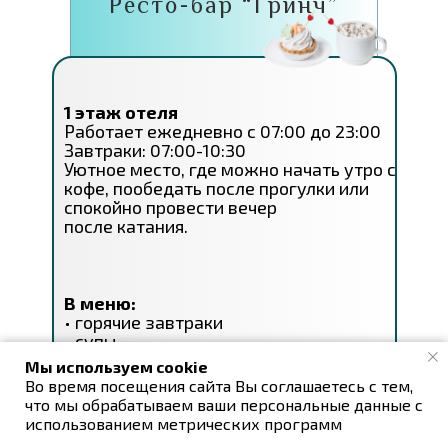
Ресто-бар “Гринч”
1 этаж отеля
Работает ежедневно с 07:00 до 23:00
Завтраки: 07:00-10:30
Уютное место, где можно начать утро с
кофе, пообедать после прогулки или
спокойно провести вечер
после катания.
В меню:
• горячие завтраки
• супы
• кофе и десерты
Мы используем cookie
• барная карта
Во время посещения сайта Вы соглашаетесь с тем,
• холодные закуски
что мы обрабатываем ваши персональные данные с
• горячие закуски
использованием метрических программ
• салаты